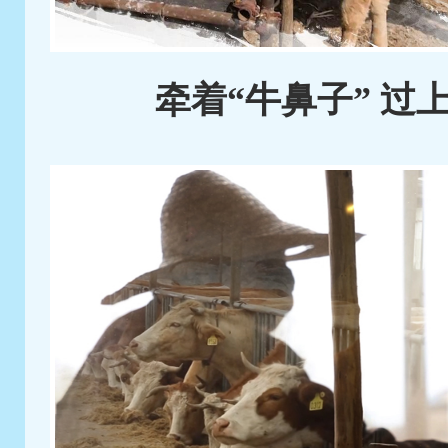
牵着“牛鼻子” 过