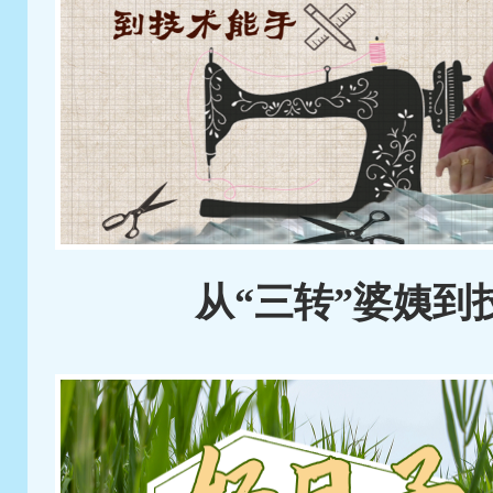
从“三转”婆姨到