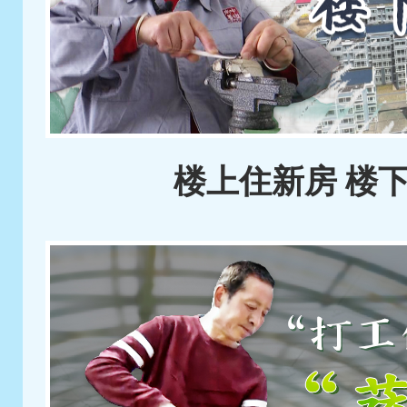
楼上住新房 楼