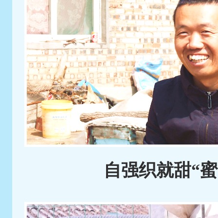
自强织就甜“蜜