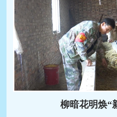
柳暗花明焕“