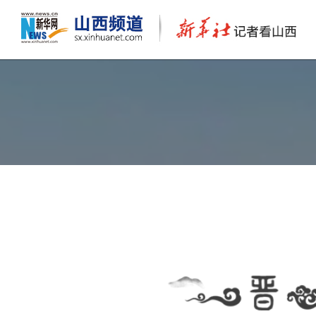
新华“晋”行时丨