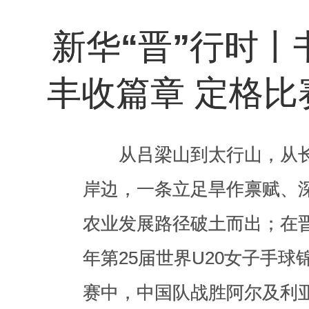
丰收篇章 定格比
新华“晋”行时丨
丰收篇章 定格比
从吕梁山到太行山，从
岸边，一条立足旱作禀赋、
从吕梁山到太行山，从
农业发展路径破土而出；在晋
岸边，一条立足旱作禀赋、
年第25届世界U20女子手球
农业发展路径破土而出；在晋
赛中，中国队战胜阿尔及利亚
年第25届世界U20女子手球
红”；在吕梁山区，约500
赛中，中国队战胜阿尔及利亚
在山西盛霖集团数据标注中