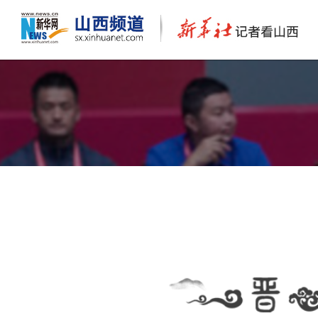
新华“晋”行时丨