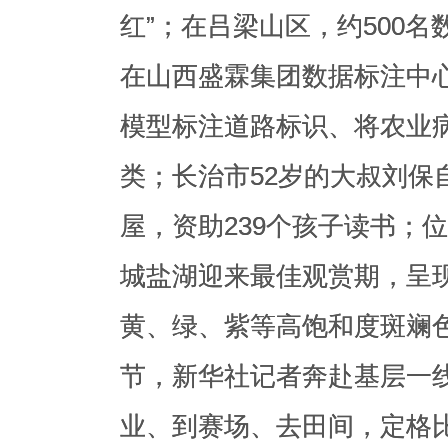
红”；在吕梁山区，约500
模型标注道路标识、将农业
在山西盛霖集团数据标注中
类；长治市52岁的大叔刘保
模型标注道路标识、将农业
屋，资助239个孩子读书；
类；长治市52岁的大叔刘保
城盐湖迎来最佳观赏期，呈
屋，资助239个孩子读书；
黄、绿、紫等高饱和度斑斓
城盐湖迎来最佳观赏期，呈
节，新华社记者奔赴基层一
黄、绿、紫等高饱和度斑斓
业、到赛场、去田间，定格
节，新华社记者奔赴基层一
间，记录平凡而动人的故事
业、到赛场、去田间，定格
的丰收篇章。