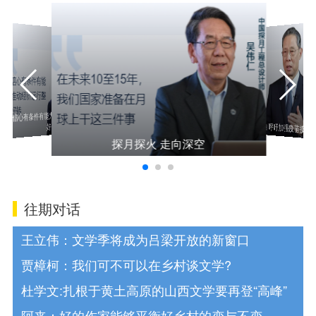
有信心有条
有信心有条件有能力推动经济运行整体
加强疫苗接种
奥密克戎感染不可怕 呼吁加强疫苗接种
好转
探月探火 走向深空
往期对话
王立伟：文学季将成为吕梁开放的新窗口
贾樟柯：我们可不可以在乡村谈文学?
杜学文:扎根于黄土高原的山西文学要再登“高峰”
阿来：好的作家能够平衡好乡村的变与不变