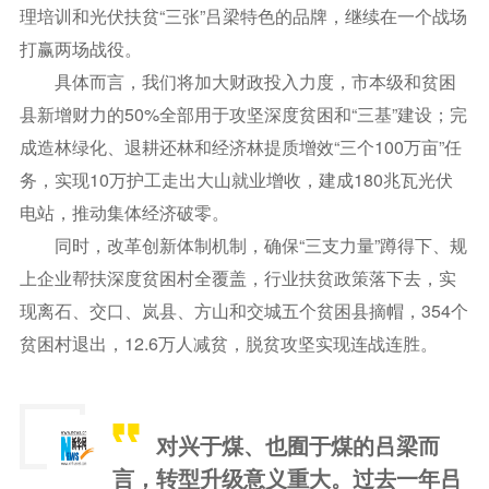
理培训和光伏扶贫“三张”吕梁特色的品牌，继续在一个战场
打赢两场战役。
具体而言，我们将加大财政投入力度，市本级和贫困
县新增财力的50%全部用于攻坚深度贫困和“三基”建设；完
成造林绿化、退耕还林和经济林提质增效“三个100万亩”任
务，实现10万护工走出大山就业增收，建成180兆瓦光伏
电站，推动集体经济破零。
同时，改革创新体制机制，确保“三支力量”蹲得下、规
上企业帮扶深度贫困村全覆盖，行业扶贫政策落下去，实
现离石、交口、岚县、方山和交城五个贫困县摘帽，354个
贫困村退出，12.6万人减贫，脱贫攻坚实现连战连胜。
对兴于煤、也囿于煤的吕梁而
言，转型升级意义重大。过去一年吕