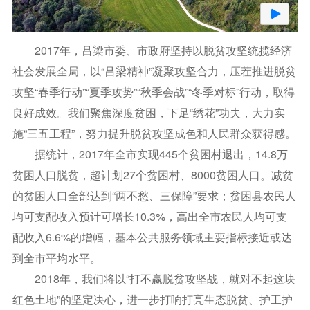
2017年，吕梁市委、市政府坚持以脱贫攻坚统揽经济
社会发展全局，以“吕梁精神”凝聚攻坚合力，压茬推进脱贫
攻坚“春季行动”“夏季攻势”“秋季会战”“冬季对标”行动，取得
良好成效。我们聚焦深度贫困，下足“绣花”功夫，大力实
施“三五工程”，努力提升脱贫攻坚成色和人民群众获得感。
据统计，2017年全市实现445个贫困村退出，14.8万
贫困人口脱贫，超计划27个贫困村、8000贫困人口。减贫
的贫困人口全部达到“两不愁、三保障”要求；贫困县农民人
均可支配收入预计可增长10.3%，高出全市农民人均可支
配收入6.6%的增幅，基本公共服务领域主要指标接近或达
到全市平均水平。
2018年，我们将以“打不赢脱贫攻坚战，就对不起这块
红色土地”的坚定决心，进一步打响打亮生态脱贫、护工护