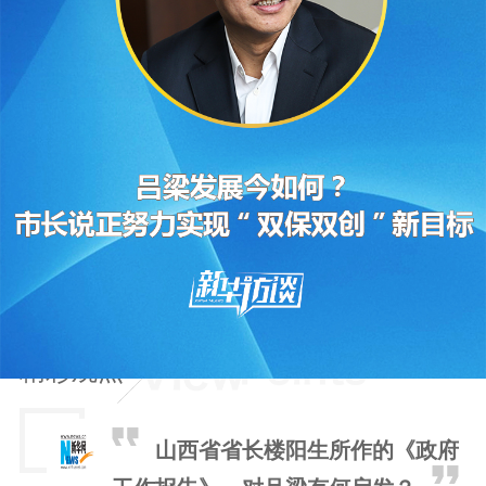
作为曾经出现经济断崖式下滑的全国集中连片贫困
地区，吕梁如今怎样了？在山西省十三届人大一次
会议期间，山西省人大代表、吕梁市市长王立伟做
客新华访谈时表示，2017年吕梁多项经济指标在
山西名列前茅，实现增速“争上游”，如今正把脱贫
攻坚、转型升级和党的建设“三件大事”牢牢地抓在
手上，力争实现“双保双创”新目标。
精彩观点
山西省省长楼阳生所作的《政府