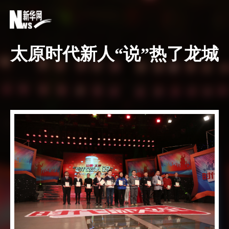
太原时代新人“说”热了龙城
1/
7
1月12日上午，“时代新人说”演讲大赛复赛
第二场比赛在太原进行。经过紧张而激烈的角
逐，最终武晶晶、王名乐等6人从18名参赛选手