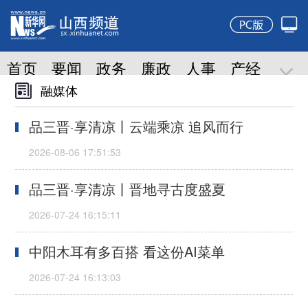
融媒体
品三晋·享清凉丨云端乘凉 追风而行
品三晋·享清凉丨晋地寻古度盛夏
中阳木耳有多百搭 看这份AI菜单