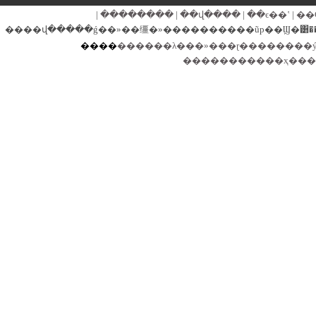
|
��������
|
��վ����
|
��ϵ��ʽ
|
��
����
������λ���»���ɽ��������
�����������ҳ�����