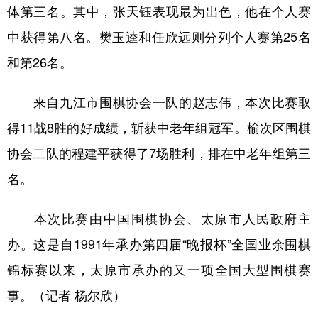
山东
河南
湖北
湖南
体第三名。其中，张天钰表现最为出色，他在个人赛
中获得第八名。樊玉逵和任欣远则分列个人赛第25名
广东
广西
海南
重庆
和第26名。
四川
贵州
云南
西藏
陕西
甘肃
青海
宁夏
来自九江市围棋协会一队的赵志伟，本次比赛取
新疆
内蒙古
黑龙江
得11战8胜的好成绩，斩获中老年组冠军。榆次区围棋
协会二队的程建平获得了7场胜利，排在中老年组第三
名。
多语种频道
English
Español
Français
عربى
本次比赛由中国围棋协会、太原市人民政府主
Русский язык
日本語
한국어
办。这是自1991年承办第四届“晚报杯”全国业余围棋
锦标赛以来，太原市承办的又一项全国大型围棋赛
Deutsch
Português
事。（记者 杨尔欣）