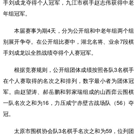
手刘成龙夺得个人冠军，九江市棋手赵志伟获得中老
学术中国
乡村振兴
银龄
溯源中国
年组冠军。
城市
旅游
能源
会展
本届赛事为期4天，分为公开组和中老年组两个组
彩票
娱乐
时尚
悦读
别展开争夺。在公开组比赛中，湖北名将、业余7段棋
公益
一带一路
亚太网
上市公司
手刘成龙以全胜战绩夺得个人赛冠军。
文化产业
根据竞赛规则，公开组团体成绩按照各队3名棋手
在个人赛取得的名次之和排列，数字最小者为团体冠
地方频道
军。由赵望涛、郝岳鹏和郭家瑞组成的山西弈云围棋
北京
天津
河北
山西
一队名次之和为16，力压咸宁赤壁古战场队（56）夺
冠。
辽宁
吉林
上海
江苏
浙江
安徽
福建
江西
太原市围棋协会队3名棋手名次之和为59，位列团