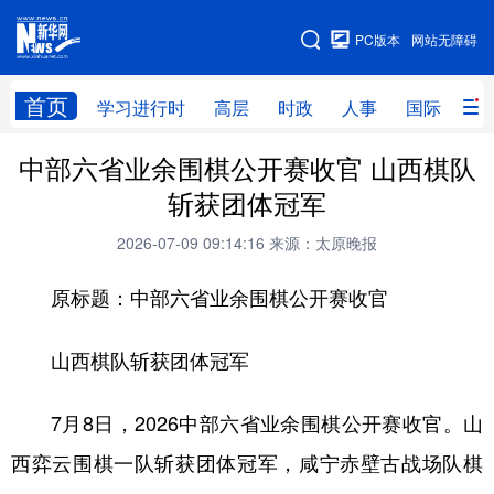
手机版
PC版本
网站无障碍
网站地图
首页
学习进行时
高层
时政
人事
国际
财
中部六省业余围棋公开赛收官 山西棋队
学习进行时
高层
时政
人事
斩获团体冠军
国际
财经
网评
港澳
2026-07-09 09:14:16
来源：太原晚报
台湾
思客智库
全球连线
教育
原标题：中部六省业余围棋公开赛收官
科技
科创
量子
体育
文化
书画
健康
军事
山西棋队斩获团体冠军
访谈
视频
图片
政务
7月8日，2026中部六省业余围棋公开赛收官。山
法律
中央文件
金融
汽车
西弈云围棋一队斩获团体冠军，咸宁赤壁古战场队棋
食品
人居
信息化
数字经济