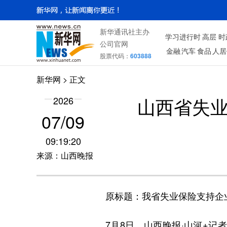
新华通讯社主办
学习进行时
高层
时
公司官网
金融
汽车
食品
人居
股票代码：
603888
新华网
> 正文
山西省失业
2026
07/09
09:19:20
来源：山西晚报
原标题：我省失业保险支持企
7月8日，山西晚报·山河+记者