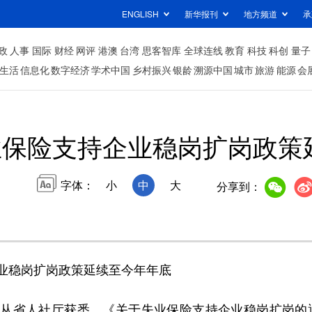
ENGLISH
新华报刊
地方频道
承
政
人事
国际
财经
网评
港澳
台湾
思客智库
全球连线
教育
科技
科创
量子
生活
信息化
数字经济
学术中国
乡村振兴
银龄
溯源中国
城市
旅游
能源
会
保险支持企业稳岗扩岗政策延
字体：
小
中
大
分享到：
业稳岗扩岗政策延续至今年年底
从省人社厅获悉，《关于失业保险支持企业稳岗扩岗的