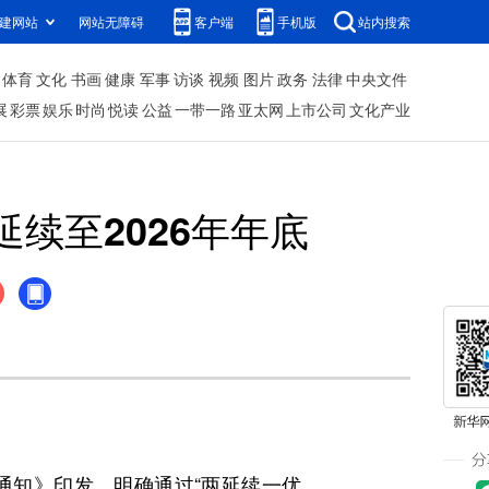
建网站
网站无障碍
客户端
手机版
站内搜索
体育
文化
书画
健康
军事
访谈
视频
图片
政务
法律
中央文件
展
彩票
娱乐
时尚
悦读
公益
一带一路
亚太网
上市公司
文化产业
续至2026年年底
通知》印发，明确通过“两延续一优