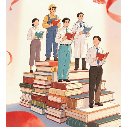
学术中国
乡村振兴
银龄
溯源中国
城市
旅游
能源
会展
彩票
娱乐
时尚
悦读
公益
一带一路
亚太网
上市公司
文化产业
地方频道
北京
天津
河北
山西
辽宁
吉林
上海
江苏
浙江
安徽
福建
江西