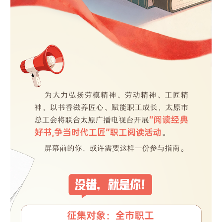
山东
河南
湖北
湖南
广东
广西
海南
重庆
四川
贵州
云南
西藏
陕西
甘肃
青海
宁夏
新疆
内蒙古
黑龙江
多语种频道
English
Español
Français
عربى
Русский язык
日本語
한국어
Deutsch
Português