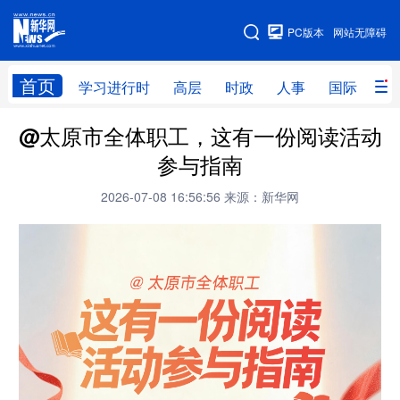
手机版
PC版本
网站无障碍
网站地图
首页
学习进行时
高层
时政
人事
国际
财
@太原市全体职工，这有一份阅读活动
学习进行时
高层
时政
人事
参与指南
国际
财经
网评
港澳
2026-07-08 16:56:56
来源：新华网
台湾
思客智库
全球连线
教育
科技
科创
量子
体育
文化
书画
健康
军事
访谈
视频
图片
政务
法律
中央文件
金融
汽车
食品
人居
信息化
数字经济