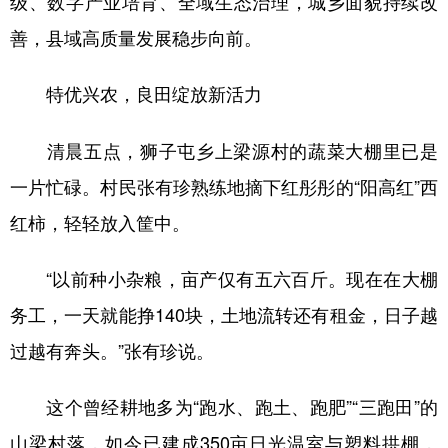
级、数字产业培育、全域生态治理，城乡面貌持续改
善，县域高质量发展稳步向前。
学术中国
乡村振兴
银龄
溯源中国
城市
旅游
能源
会展
特优兴农，良田绽放新活力
彩票
娱乐
时尚
悦读
清晨五点，狮子屯乡上梁源村的蔬菜大棚里已是
公益
一带一路
亚太网
上市公司
一片忙碌。村民张有珍熟练地摘下红彤彤的“阳高红”西
文化产业
红柿，轻轻放入筐中。
“以前种小杂粮，亩产仅有五六百斤。现在在大棚
地方频道
务工，一天就能挣140块，土地流转还有租金，日子越
北京
天津
河北
山西
过越有奔头。”张有珍说。
辽宁
吉林
上海
江苏
这个曾经耕地多为“跑水、跑土、跑肥”“三跑田”的
浙江
安徽
福建
江西
山梁村落，如今已建成350亩日光温室与塑料拱棚，