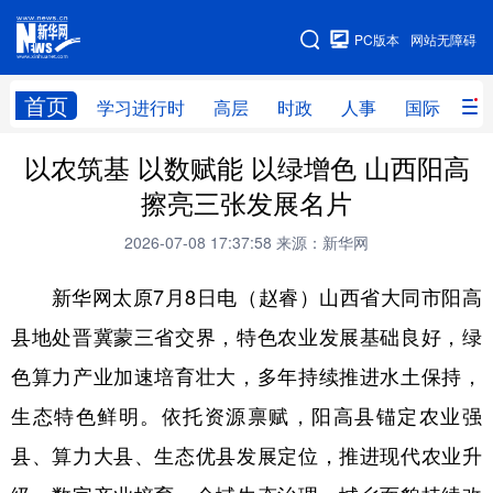
手机版
PC版本
网站无障碍
网站地图
首页
学习进行时
高层
时政
人事
国际
财
以农筑基 以数赋能 以绿增色 山西阳高
学习进行时
高层
时政
人事
擦亮三张发展名片
国际
财经
网评
港澳
2026-07-08 17:37:58
来源：新华网
台湾
思客智库
全球连线
教育
新华网太原7月8日电（赵睿）山西省大同市阳高
科技
科创
量子
体育
县地处晋冀蒙三省交界，特色农业发展基础良好，绿
文化
书画
健康
军事
色算力产业加速培育壮大，多年持续推进水土保持，
访谈
视频
图片
政务
生态特色鲜明。依托资源禀赋，阳高县锚定农业强
法律
中央文件
金融
汽车
县、算力大县、生态优县发展定位，推进现代农业升
食品
人居
信息化
数字经济