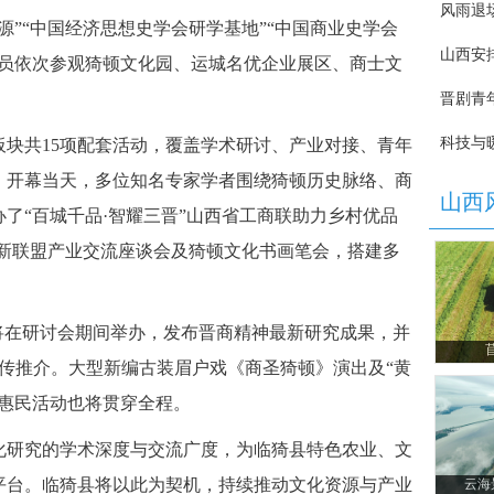
”“中国经济思想史学会研学基地”“中国商业史学会
人员依次参观猗顿文化园、运城名优企业展区、商士文
块共15项配套活动，覆盖学术研讨、产业对接、青年
。开幕当天，多位知名专家学者围绕猗顿历史脉络、商
了“百城千品·智耀三晋”山西省工商联助力乡村优品
创新联盟产业交流座谈会及猗顿文化书画笔会，搭建多
将在研讨会期间举办，发布晋商精神最新研究成果，并
传推介。大型新编古装眉户戏《商圣猗顿》演出及“黄
化惠民活动也将贯穿全程。
研究的学术深度与交流广度，为临猗县特色农业、文
平台。临猗县将以此为契机，持续推动文化资源与产业