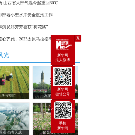
X
新华网
法人微博
新华网
微信公号
<
>
新华炫闻
 手机
 新华网
新华闻
思客