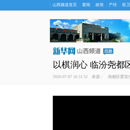
山西频道首页
要闻
政情
产经
医
以棋润心 临汾尧都
2026-07-07 16:31:52
来源：
尧都区委宣