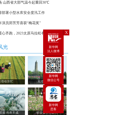
X
新华网
法人微博
新华网
微信公号
<
>
新华炫闻
 手机
 新华网
新华闻
思客