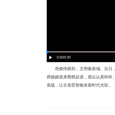
0:00
/0:00
 尧都传棋韵，文明焕新城。近日，
师娓娓道来围棋起源，观众认真聆听
底蕴，让古老弈智焕发新时代光彩。