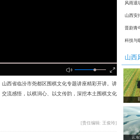
山西省临汾市尧都区围棋文化专题讲座精彩开讲。讲
、交流感悟，以棋润心、以文传韵，深挖本土围棋文化
[责任编辑: 王俊玲]