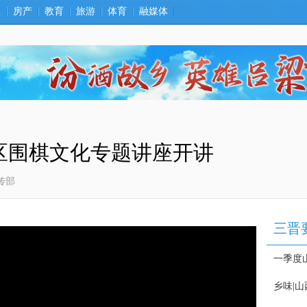
卫
房产
教育
旅游
体育
融媒体
区围棋文化专题讲座开讲
传部