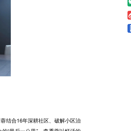
蓉结合16年深耕社区、破解小区治
的“最后一公里”，李秀蓉以鲜活的