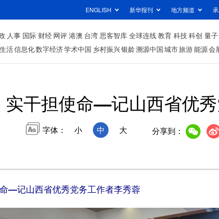
ENGLISH
新华报刊
地方频道
承
政
人事
国际
财经
网评
港澳
台湾
思客智库
全球连线
教育
科技
科创
量子
生活
信息化
数字经济
学术中国
乡村振兴
银龄
溯源中国
城市
旅游
能源
会
 实干担使命—记山西省优
字体：
小
中
大
分享到：
命—记山西省优秀党务工作者李秀蓉