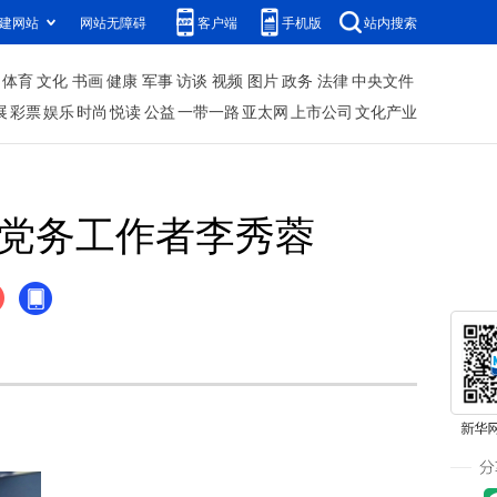
建网站
网站无障碍
客户端
手机版
站内搜索
体育
文化
书画
健康
军事
访谈
视频
图片
政务
法律
中央文件
展
彩票
娱乐
时尚
悦读
公益
一带一路
亚太网
上市公司
文化产业
秀党务工作者李秀蓉