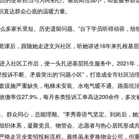
织直达群众心底的温暖力量。
多家长里短、历史遗留问题。”台下学员听得动容，纷
课后，跟随她走进文兴社区，听她讲述16年来扎根基层
进入社区工作后，便一头扎进基层民生服务中。2021年
经投诉不断、矛盾突出的“问题小区”，打造成全市社区治
套设施严重缺失，电梯未安装、水电气暖不通、路面坑
费收缴率仅27.9%，每月各类投诉工单高达200余件，多
群众同心，总能理顺。”李秀蓉语气坚定。到岗后，她
三级组织体系，凝聚党员、物管会、志愿者与热心居民形成
严格走完全套招投标流程。最终虽未更换物业公司，但