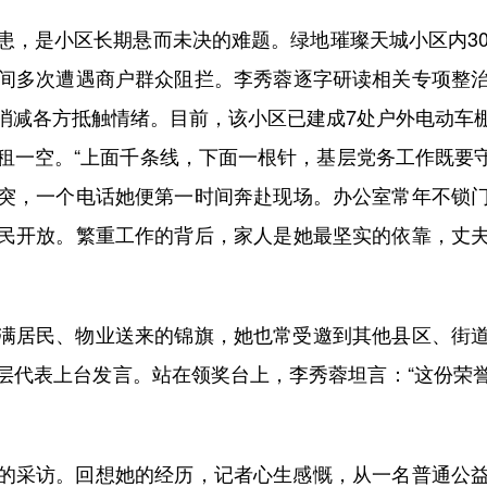
是小区长期悬而未决的难题。绿地璀璨天城小区内30
间多次遭遇商户群众阻拦。李秀蓉逐字研读相关专项整
消减各方抵触情绪。目前，该小区已建成7处户外电动车
租一空。“上面千条线，下面一根针，基层党务工作既要守
突，一个电话她便第一时间奔赴现场。办公室常年不锁
民开放。繁重工作的背后，家人是她最坚实的依靠，丈
居民、物业送来的锦旗，她也常受邀到其他县区、街道
层代表上台发言。站在领奖台上，李秀蓉坦言：“这份荣
采访。回想她的经历，记者心生感慨，从一名普通公益