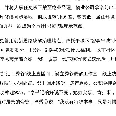
，并将人事任免权下放至物业经理。物业公司承诺前5
库修缮同步落地，彻底扭转“服务差、缴费低、居住环境
面典型一跃成为全市社区治理观摩示范点。
善用创新思路破解治理堵点。依托平城区“智享平城”小
可累积积分，积分可兑换400余项便民福利。“以前社
”李秀蓉笑着介绍，“线上议事、线下联动”模式落地后，
加油！秀蓉”线上直播间，设立秀蓉调解工作室，线上线
账限时协调处置。邻里漏水赔偿、房产退款、公积金押
功率超95%。“李书记的好说不完，她办实事、肯扛事
面对居民的夸赞，李秀蓉说：“我没有特殊本事，只是习