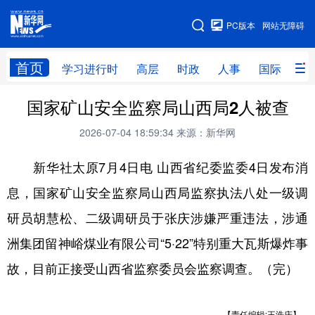
手机版
PC版本
网站无障碍
网站地图
首页
学习进行时
高层
时政
人事
国际
财
国家矿山安全监察局山西局2人被查
学习进行时
高层
时政
人事
2026-07-04 18:59:34
来源：新华网
国际
财经
网评
港澳
新华社太原7月4日电 山西省纪委监委4日发布消
台湾
思客智库
全球连线
教育
息，国家矿山安全监察局山西局监察执法八处一级调
科技
科创
量子
体育
研员胡慧松、二级调研员于张庆涉嫌严重违法，涉通
文化
书画
健康
军事
洲集团留神峪煤业有限公司“5·22”特别重大瓦斯爆炸事
访谈
视频
图片
政务
故，目前正接受山西省监察委员会监察调查。（完）
法律
中央文件
金融
汽车
食品
人居
信息化
数字经济
【责任编辑:王浩庆】