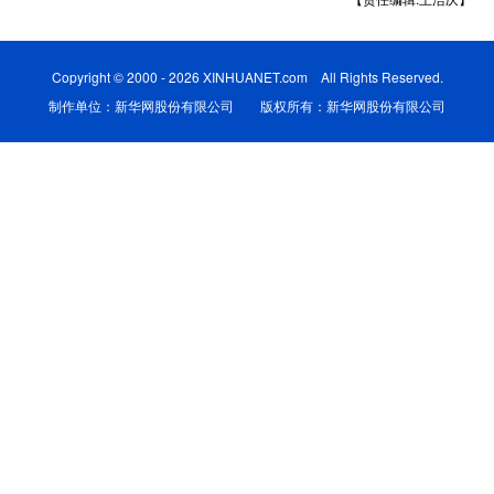
学术中国
乡村振兴
银龄
溯源中国
Copyright © 2000 - 2026 XINHUANET.com All Rights Reserved.
城市
旅游
能源
会展
制作单位：新华网股份有限公司 版权所有：新华网股份有限公司
彩票
娱乐
时尚
悦读
公益
一带一路
亚太网
上市公司
文化产业
地方频道
北京
天津
河北
山西
辽宁
吉林
上海
江苏
浙江
安徽
福建
江西