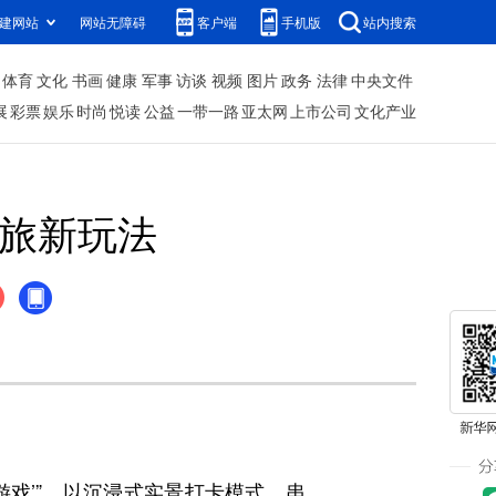
建网站
网站无障碍
客户端
手机版
站内搜索
体育
文化
书画
健康
军事
访谈
视频
图片
政务
法律
中央文件
展
彩票
娱乐
时尚
悦读
公益
一带一路
亚太网
上市公司
文化产业
文旅新玩法
戏’”，以沉浸式实景打卡模式，串