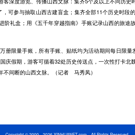
客深度游览、传播山西文脉：集齐5个及以上不同历史时
了，可参与抽取山西古建盲盒；集齐全部11个历史时段
进阶礼盒；用《五千年穿越指南》手账记录山西的旅途
万册限量手账，所有手账、贴纸均为活动期间每日限量发
秋、国庆假期，游客可循着32处历史传送点，一次性打卡
年不间断的山西文脉。（记者 马秀凤）
Copyright © 2000 - 2026 XINHUANET.com All Rights Reserved.