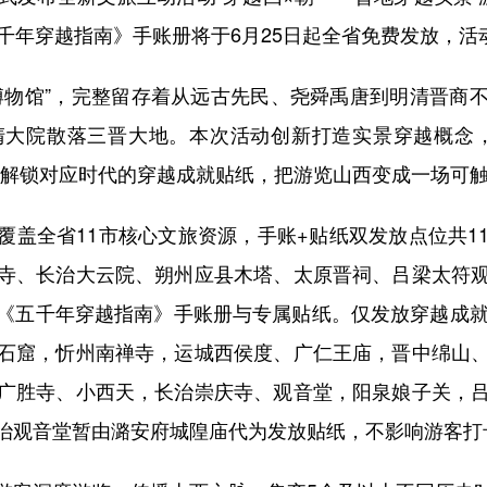
千年穿越指南》手账册将于6月25日起全省免费发放，活动
物馆”，完整留存着从远古先民、尧舜禹唐到明清晋商不
清大院散落三晋大地。本次活动创新打造实景穿越概念，
能解锁对应时代的穿越成就贴纸，把游览山西变成一场可
全省11市核心文旅资源，手账+贴纸双发放点位共1
寺、长治大云院、朔州应县木塔、太原晋祠、吕梁太符
《五千年穿越指南》手账册与专属贴纸。仅发放穿越成就
石窟，忻州南禅寺，运城西侯度、广仁王庙，晋中绵山
广胜寺、小西天，长治崇庆寺、观音堂，阳泉娘子关，
治观音堂暂由潞安府城隍庙代为发放贴纸，不影响游客打