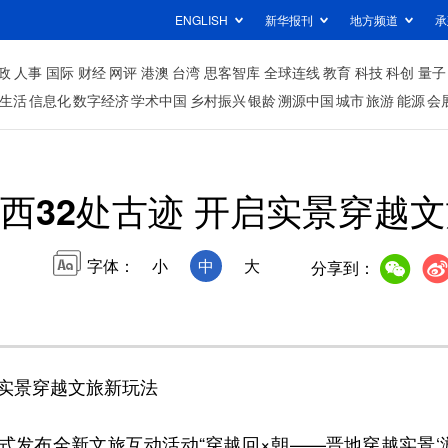
ENGLISH
新华报刊
地方频道
承
政
人事
国际
财经
网评
港澳
台湾
思客智库
全球连线
教育
科技
科创
量子
生活
信息化
数字经济
学术中国
乡村振兴
银龄
溯源中国
城市
旅游
能源
会
西32处古迹 开启实景穿越
字体：
小
中
大
分享到：
实景穿越文旅新玩法
布全新文旅互动活动“穿越回×朝——晋地穿越实景‘游