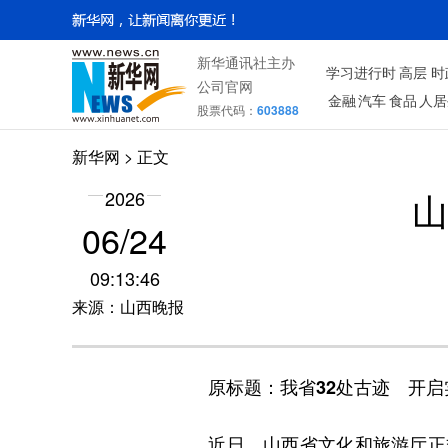
新华通讯社主办
学习进行时
高层
时
公司官网
金融
汽车
食品
人居
股票代码：
603888
新华网
> 正文
山
2026
06/24
09:13:46
来源：山西晚报
原标题：我省32处古迹 开启
近日，山西省文化和旅游厅正式发