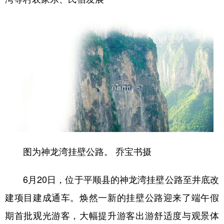
学术中国
乡村振兴
银龄
溯源中国
城市
旅游
能源
会展
彩票
娱乐
时尚
悦读
公益
一带一路
亚太网
上市公司
文化产业
地方频道
图为神龙湾挂壁公路。 乔宝书摄
北京
天津
河北
山西
6月20日，位于平顺县的神龙湾挂壁公路至井底改
辽宁
吉林
上海
江苏
建项目建成通车。焕然一新的挂壁公路迎来了端午假
浙江
安徽
福建
江西
期首批观光游客，大幅提升游客出游舒适度与观景体