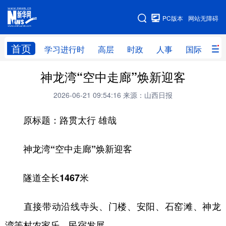
手机版
PC版本
网站无障碍
网站地图
首页
学习进行时
高层
时政
人事
国际
财
神龙湾“空中走廊”焕新迎客
学习进行时
高层
时政
人事
2026-06-21 09:54:16
来源：山西日报
国际
财经
网评
港澳
原标题：路贯太行 雄哉
台湾
思客智库
全球连线
教育
科技
科创
量子
体育
神龙湾“空中走廊”焕新迎客
文化
书画
健康
军事
隧道全长1467米
访谈
视频
图片
政务
法律
中央文件
金融
汽车
直接带动沿线寺头、门楼、安阳、石窑滩、神龙
湾等村农家乐、民宿发展
食品
人居
信息化
数字经济