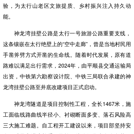
山东
河南
湖北
湖南
验，为太行山老区文旅提质、乡村振兴注入持久动
广东
广西
海南
重庆
能。
四川
贵州
云南
西藏
神龙湾挂壁公路是太行一号旅游公路重要支线，
陕西
甘肃
青海
宁夏
这条镶嵌在太行绝壁上的“空中走廊”，曾是当地村民用
新疆
内蒙古
黑龙江
手凿斧劈方式开凿的生命线。随着时代发展，原有道
路难以满足出行需求，2024年，由平顺县交通运输局
多语种频道
出资，中铁第六勘察设计院、中铁三局联合承建的神
龙湾挂壁公路至井底改建项目正式启动。
English
Español
Français
عربى
Русский язык
日本語
한국어
神龙湾隧道是项目控制性工程，全长1467米，施
Deutsch
Português
工面临线路曲线半径小、衬砌断面多变、落石风险高
三大施工难题。自工程开工建设以来，项目部坚持安