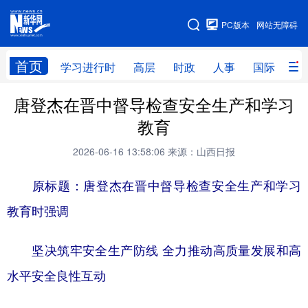
手机版
PC版本
网站无障碍
网站地图
首页
学习进行时
高层
时政
人事
国际
财
唐登杰在晋中督导检查安全生产和学习
学习进行时
高层
时政
人事
教育
国际
财经
网评
港澳
2026-06-16 13:58:06
来源：山西日报
台湾
思客智库
全球连线
教育
原标题：唐登杰在晋中督导检查安全生产和学习
科技
科创
量子
体育
教育时强调
文化
书画
健康
军事
坚决筑牢安全生产防线 全力推动高质量发展和高
访谈
视频
图片
政务
水平安全良性互动
法律
中央文件
金融
汽车
食品
人居
信息化
数字经济