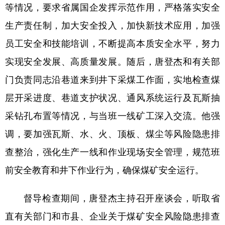
山东
河南
湖北
湖南
等情况，要求省属国企发挥示范作用，严格落实安全
生产责任制，加大安全投入，加快新技术应用，加强
广东
广西
海南
重庆
员工安全和技能培训，不断提高本质安全水平，努力
四川
贵州
云南
西藏
实现安全发展、高质量发展。随后，唐登杰和有关部
陕西
甘肃
青海
宁夏
门负责同志沿巷道来到井下采煤工作面，实地检查煤
新疆
内蒙古
黑龙江
层开采进度、巷道支护状况、通风系统运行及瓦斯抽
采钻孔布置等情况，与当班一线矿工深入交流。他强
多语种频道
调，要加强瓦斯、水、火、顶板、煤尘等风险隐患排
English
Español
Français
عربى
查整治，强化生产一线和作业现场安全管理，规范班
前安全教育和井下作业行为，确保煤矿安全运行。
Русский язык
日本語
한국어
Deutsch
Português
督导检查期间，唐登杰主持召开座谈会，听取省
直有关部门和市县、企业关于煤矿安全风险隐患排查