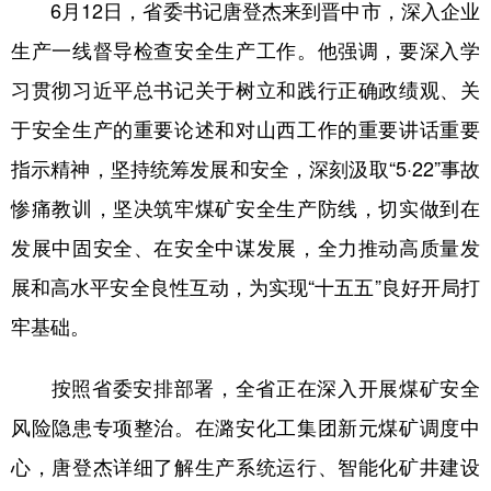
6月12日，省委书记唐登杰来到晋中市，深入企业
学术中国
乡村振兴
银龄
溯源中国
生产一线督导检查安全生产工作。他强调，要深入学
习贯彻习近平总书记关于树立和践行正确政绩观、关
城市
旅游
能源
会展
于安全生产的重要论述和对山西工作的重要讲话重要
彩票
娱乐
时尚
悦读
指示精神，坚持统筹发展和安全，深刻汲取“5·22”事故
公益
一带一路
亚太网
上市公司
惨痛教训，坚决筑牢煤矿安全生产防线，切实做到在
文化产业
发展中固安全、在安全中谋发展，全力推动高质量发
展和高水平安全良性互动，为实现“十五五”良好开局打
地方频道
牢基础。
北京
天津
河北
山西
按照省委安排部署，全省正在深入开展煤矿安全
辽宁
吉林
上海
江苏
风险隐患专项整治。在潞安化工集团新元煤矿调度中
浙江
安徽
福建
江西
心，唐登杰详细了解生产系统运行、智能化矿井建设