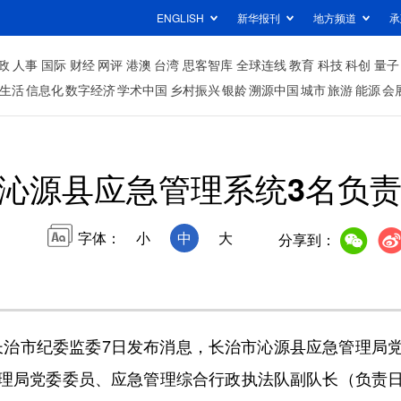
ENGLISH
新华报刊
地方频道
承
政
人事
国际
财经
网评
港澳
台湾
思客智库
全球连线
教育
科技
科创
量子
生活
信息化
数字经济
学术中国
乡村振兴
银龄
溯源中国
城市
旅游
能源
会
沁源县应急管理系统3名负
字体：
小
中
大
分享到：
治市纪委监委7日发布消息，长治市沁源县应急管理局
理局党委委员、应急管理综合行政执法队副队长（负责