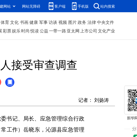
建网站
网站无障碍
客户端
手机版
站内搜索
体育
文化
书画
健康
军事
访谈
视频
图片
政务
法律
中央文件
展
彩票
娱乐
时尚
悦读
公益
一带一路
亚太网
上市公司
文化产业
责人接受审查调查
记者：
刘扬涛
党委书记、局长、应急管理综合行政
日常工作）岳晓东，沁源县应急管理