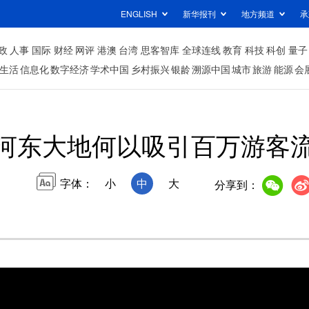
ENGLISH
新华报刊
地方频道
承
政
人事
国际
财经
网评
港澳
台湾
思客智库
全球连线
教育
科技
科创
量子
生活
信息化
数字经济
学术中国
乡村振兴
银龄
溯源中国
城市
旅游
能源
会
河东大地何以吸引百万游客
字体：
小
中
大
分享到：