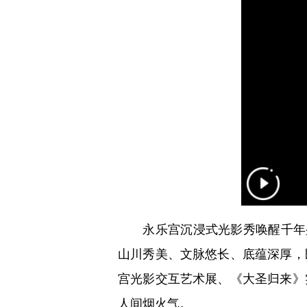
永乐宫沉浸式光影秀唤醒千年壁
山川秀美、文脉悠长、底蕴深厚，
宫光影交互艺术展、《大圣归来》
人间烟火气。