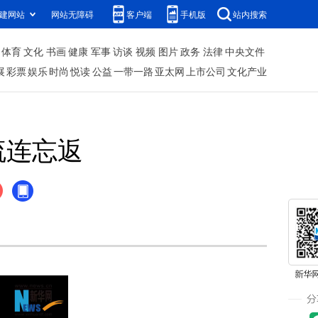
建网站
网站无障碍
客户端
手机版
站内搜索
体育
文化
书画
健康
军事
访谈
视频
图片
政务
法律
中央文件
展
彩票
娱乐
时尚
悦读
公益
一带一路
亚太网
上市公司
文化产业
流连忘返