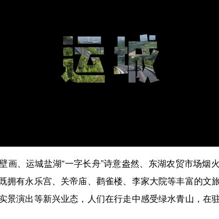
画、运城盐湖“一字长舟”诗意盎然、东湖农贸市场烟火
既拥有永乐宫、关帝庙、鹳雀楼、李家大院等丰富的文
实景演出等新兴业态，人们在行走中感受绿水青山，在