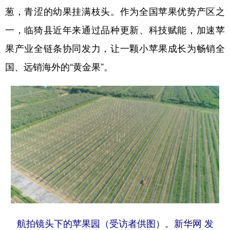
葱，青涩的幼果挂满枝头。作为全国苹果优势产区之
学术中国
乡村振兴
银龄
溯源中国
一，临猗县近年来通过品种更新、科技赋能，加速苹
城市
旅游
能源
会展
果产业全链条协同发力，让一颗小苹果成长为畅销全
彩票
娱乐
时尚
悦读
国、远销海外的“黄金果”。
公益
一带一路
亚太网
上市公司
文化产业
地方频道
北京
天津
河北
山西
辽宁
吉林
上海
江苏
浙江
安徽
福建
江西
航拍镜头下的苹果园（受访者供图）。新华网 发