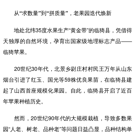
山东
河南
湖北
湖南
从“求数量”到“拼质量”，老果园迭代焕新
广东
广西
海南
重庆
四川
贵州
云南
西藏
地处北纬35度水果生产“黄金带”的临猗县，凭借得
天独厚的自然环境，孕育出国家级地理标志产品——
陕西
甘肃
青海
宁夏
临猗苹果。
新疆
内蒙古
黑龙江
20世纪30年代，北景乡尉庄村村民王万年从山东
多语种频道
烟台引进了红玉、国光等59株优良果苗，在临猗县建
English
Español
Français
عربى
起了山西首座规模化果园。自此，临猗县开启了近百
年苹果种植历史。
Русский язык
日本語
한국어
Deutsch
Português
然而，20世纪90年代的大规模栽植，导致多数果
园“人老、树老、品种老”等问题日益凸显，品种结构单