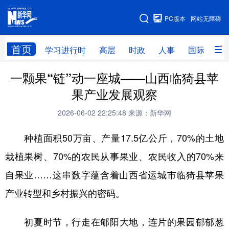
手机版
PC版本
网站无障碍
网站地图
首页
学习进行时
高层
时政
人事
国际
财
一颗果“链”动一座城——山西临猗县苹
学习进行时
高层
时政
人事
果产业发展观察
国际
财经
网评
港澳
2026-06-02 22:25:48
来源：新华网
台湾
思客智库
全球连线
教育
种植面积50万亩、产量17.5亿公斤，70%的土地
科技
科创
量子
体育
栽植果树、70%的农民从事果业、农民收入的70%来
文化
书画
健康
军事
自果业……这串数字蕴含着山西省运城市临猗县苹果
访谈
视频
图片
政务
产业转型和乡村振兴的密码。
法律
中央文件
金融
汽车
初夏时节，行走在郇阳大地，连片的果园郁郁葱
食品
人居
信息化
数字经济