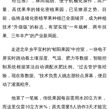
经过推广，林间疏朗、便于机械化操作，高产
量、高优果率的矮化密植果园，已呈燎原之势。目
前，临猗县矮化密植苹果种植已全面铺开，成为种植
技术“升级版”的标志，有望实现“一年栽树、两年挂
果、三年丰产”的产业新局面。
走进北辛乡平宜村的“郇阳果园”中控室，一块电子
屏实时跳动着土壤湿度、气温、肥力等数据，智能控
制系统根据算法自动调配水肥比例。“过去管护靠经
验，现在靠数据。”技术负责人姚志朋轻点屏幕，便启
动了灌溉程序。
他算了一笔账，传统果园每亩需用水20立方米，
而这里仅需10立方米%；原先需要5人协作3天才能完