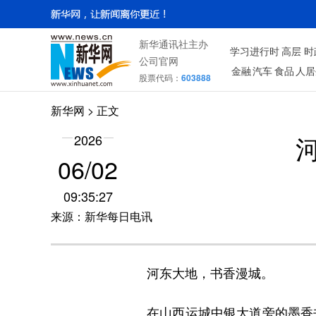
新华通讯社主办
学习进行时
高层
时
公司官网
金融
汽车
食品
人居
股票代码：
603888
新华网
> 正文
2026
06/02
09:35:27
来源：新华每日电讯
河东大地，书香漫城。
在山西运城中银大道旁的墨香书