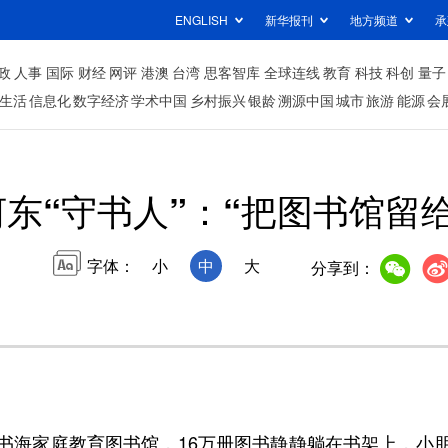
ENGLISH
新华报刊
地方频道
承
政
人事
国际
财经
网评
港澳
台湾
思客智库
全球连线
教育
科技
科创
量子
生活
信息化
数字经济
学术中国
乡村振兴
银龄
溯源中国
城市
旅游
能源
会
河东“守书人”：“把图书馆留
字体：
小
中
大
分享到：
海家庭教育图书馆，16万册图书静静躺在书架上，小朋