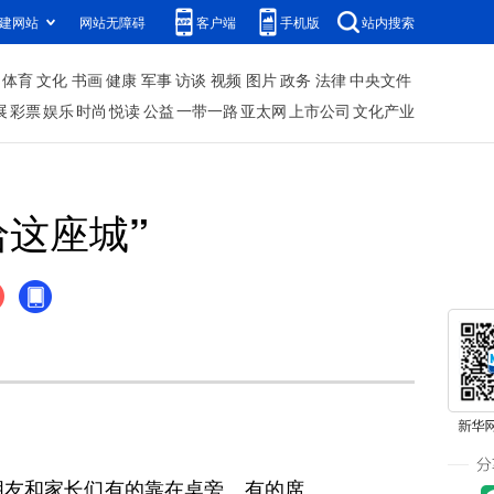
建网站
网站无障碍
客户端
手机版
站内搜索
体育
文化
书画
健康
军事
访谈
视频
图片
政务
法律
中央文件
展
彩票
娱乐
时尚
悦读
公益
一带一路
亚太网
上市公司
文化产业
给这座城”
友和家长们有的靠在桌旁、有的席