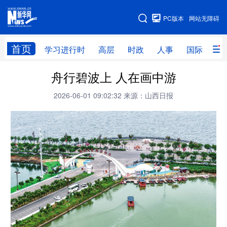
手机版
PC版本
网站无障碍
网站地图
首页
学习进行时
高层
时政
人事
国际
财
舟行碧波上 人在画中游
学习进行时
高层
时政
人事
2026-06-01 09:02:32
来源：山西日报
国际
财经
网评
港澳
台湾
思客智库
全球连线
教育
科技
科创
量子
体育
文化
书画
健康
军事
访谈
视频
图片
政务
法律
中央文件
金融
汽车
食品
人居
信息化
数字经济