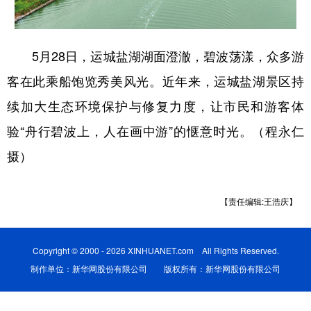
学术中国
乡村振兴
银龄
溯源中国
5月28日，运城盐湖湖面澄澈，碧波荡漾，众多游
城市
旅游
能源
会展
客在此乘船饱览秀美风光。近年来，运城盐湖景区持
彩票
娱乐
时尚
悦读
续加大生态环境保护与修复力度，让市民和游客体
公益
一带一路
亚太网
上市公司
验“舟行碧波上，人在画中游”的惬意时光。（程永仁
文化产业
摄）
地方频道
【责任编辑:王浩庆】
北京
天津
河北
山西
Copyright © 2000 - 2026 XINHUANET.com All Rights Reserved.
辽宁
吉林
上海
江苏
制作单位：新华网股份有限公司 版权所有：新华网股份有限公司
浙江
安徽
福建
江西