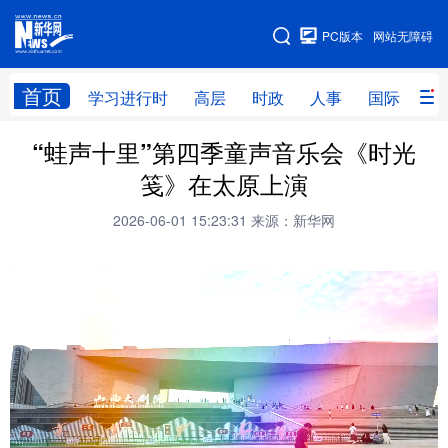
手机版
PC版本
网站无障碍
网站地图
首页
学习进行时
高层
时政
人事
国际
财
“蛙声十里”第四季童声音乐会《时光
学习进行时
高层
时政
人事
笺》在太原上演
国际
财经
网评
港澳
2026-06-01 15:23:31
来源：新华网
台湾
思客智库
全球连线
教育
科技
科创
量子
体育
文化
书画
健康
军事
访谈
视频
图片
政务
法律
中央文件
金融
汽车
食品
人居
信息化
数字经济