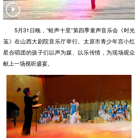
学术中国
乡村振兴
银龄
溯源中国
城市
旅游
能源
会展
5月31日晚，“蛙声十里”第四季童声音乐会《时光
彩票
娱乐
时尚
悦读
笺》在山西大剧院音乐厅举行。太原市青少年宫小红
公益
一带一路
亚太网
上市公司
星合唱团的孩子们以声为媒、以乐传情，为现场观众
献上一场视听盛宴。
文化产业
地方频道
北京
天津
河北
山西
辽宁
吉林
上海
江苏
浙江
安徽
福建
江西