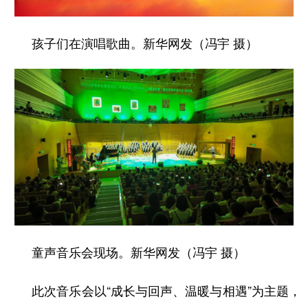
山东
河南
湖北
湖南
广东
广西
海南
重庆
孩子们在演唱歌曲。新华网发（冯宇 摄）
四川
贵州
云南
西藏
陕西
甘肃
青海
宁夏
新疆
内蒙古
黑龙江
多语种频道
English
Español
Français
عربى
Русский язык
日本語
한국어
童声音乐会现场。新华网发（冯宇 摄）
Deutsch
Português
此次音乐会以“成长与回声、温暖与相遇”为主题，