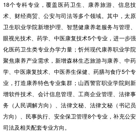
山东
河南
湖北
湖南
18个专科专业，覆盖医药卫生、康养旅游、信息技
术、财经商贸、公安与司法等多个领域。其中，太原
广东
广西
海南
重庆
卫生职业学院新增护理、智慧健康养老服务与管理、
四川
贵州
云南
西藏
眼视光技术、药学、中医康复技术5个专业，进一步强
陕西
甘肃
青海
宁夏
化医药卫生类专业办学力量；忻州现代康养职业学院
新疆
内蒙古
黑龙江
聚焦康养产业需求，新增森林生态旅游与康养、中药
学、中医康复技术、中医养生保健、药膳与食疗5个专
多语种频道
业，打造康养特色专业集群；山西警官职业学院则新
English
Español
Français
عربى
增软件技术、会计信息管理、工商企业管理、法律事
务（人民调解方向）、法律文秘、法律文秘（书记员
Русский язык
日本語
한국어
方向）、民事执行、安全保卫管理8个专业，补充公安
Deutsch
Português
司法及相关配套专业方向。