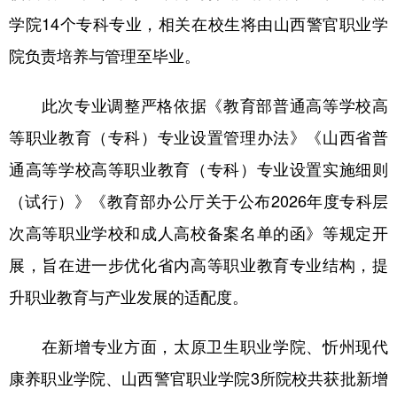
学院14个专科专业，相关在校生将由山西警官职业学
学术中国
乡村振兴
银龄
溯源中国
院负责培养与管理至毕业。
城市
旅游
能源
会展
此次专业调整严格依据《教育部普通高等学校高
彩票
娱乐
时尚
悦读
等职业教育（专科）专业设置管理办法》《山西省普
公益
一带一路
亚太网
上市公司
通高等学校高等职业教育（专科）专业设置实施细则
文化产业
（试行）》《教育部办公厅关于公布2026年度专科层
次高等职业学校和成人高校备案名单的函》等规定开
地方频道
展，旨在进一步优化省内高等职业教育专业结构，提
北京
天津
河北
山西
升职业教育与产业发展的适配度。
辽宁
吉林
上海
江苏
在新增专业方面，太原卫生职业学院、忻州现代
浙江
安徽
福建
江西
康养职业学院、山西警官职业学院3所院校共获批新增