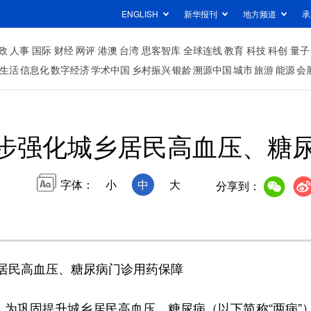
ENGLISH
新华报刊
地方频道
承
政
人事
国际
财经
网评
港澳
台湾
思客智库
全球连线
教育
科技
科创
量子
生活
信息化
数字经济
学术中国
乡村振兴
银龄
溯源中国
城市
旅游
能源
会
步强化城乡居民高血压、糖
字体：
小
中
大
分享到：
居民高血压、糖尿病门诊用药保障
为巩固提升城乡居民高血压、糖尿病（以下简称“两病”