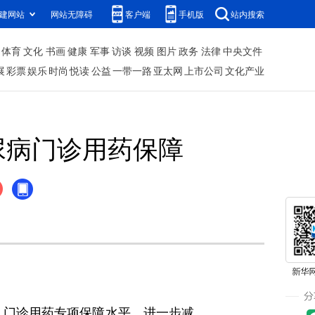
建网站
网站无障碍
客户端
手机版
站内搜索
体育
文化
书画
健康
军事
访谈
视频
图片
政务
法律
中央文件
展
彩票
娱乐
时尚
悦读
公益
一带一路
亚太网
上市公司
文化产业
尿病门诊用药保障
）门诊用药专项保障水平，进一步减