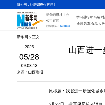
新华通讯社主办
学习进行时
高层
时
公司官网
金融
汽车
食品
人居
股票代码：
603888
新华网
> 正文
山西进一
2026
05/28
09:08:13
来源：山西晚报
原标题：我省进一步强化城乡
5月27日，省医保局传来消息，