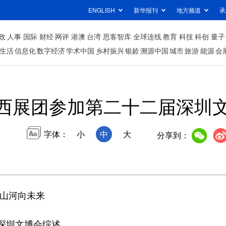
ENGLISH
新华报刊
地方频道
承
政
人事
国际
财经
网评
港澳
台湾
思客智库
全球连线
教育
科技
科创
量子
生活
信息化
数字经济
学术中国
乡村振兴
银龄
溯源中国
城市
旅游
能源
会
西展团参加第二十二届深圳
字体：
小
中
大
分享到：
里山河向未来
深圳文博会综述