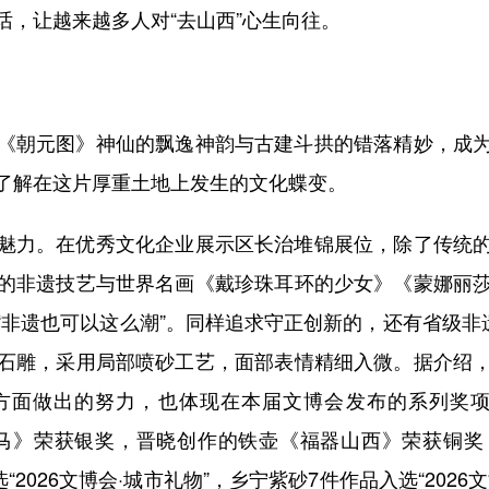
话，让越来越多人对“去山西”心生向往。
朝元图》神仙的飘逸神韵与古建斗拱的错落精妙，成为
了解在这片厚重土地上发生的文化蝶变。
力。在优秀文化企业展示区长治堆锦展位，除了传统的
的非遗技艺与世界名画《戴珍珠耳环的少女》《蒙娜丽
非遗也可以这么潮”。同样追求守正创新的，还有省级非
石雕，采用局部喷砂工艺，面部表情精细入微。据介绍
方面做出的努力，也体现在本届文博会发布的系列奖项
花马》荣获银奖，晋晓创作的铁壶《福器山西》荣获铜奖
“2026文博会·城市礼物”，乡宁紫砂7件作品入选“202