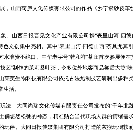
参展，山西荀庐文化传媒有限公司的作品《乡宁紫砂皮革
山西日报晋见文化产业有限公司携“表里山河·四德山
特色文创集中亮相。其中“表里山河·四德山西”茶具尤
水准赞不绝口。中华老字号“乾和祥”茶庄首次参展便在
技艺”制作的茉莉桑叶茶，令多位外地客商品尝后大赞“
山茱萸生物科技有限公司依托古法炮制技艺研制出多种
常生活。
法。大同尚瑞文化传媒有限责任公司发布的“千年北魏
士俑悠然松弛的神态，精准贴合当代职场人群的情绪需
流的玩伴。大同日报传媒集团有限公司打造的灰猴玩偶软