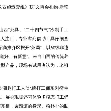
纹西施壶套组》获“文博会礼物·新锐
西”茶具、“二十四节气”冷制手工
其引人注目，专业客商借助工具仔细查
招商推介区摆开“茶局”，以省级非遗
味道好、有新意”。来自山西的传统养
类型产品，现场有试用者认为，老祖
·潮趣打工人”北魏打工俑系列衍生
求。展会现场还可体验多模态打工俑
萌亮相，圆滚滚的身形、粉扑扑的腮