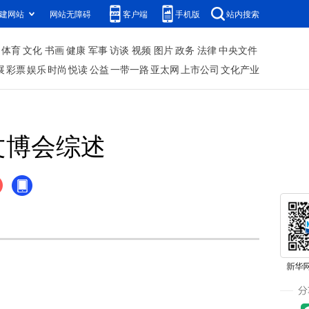
建网站
网站无障碍
客户端
手机版
站内搜索
体育
文化
书画
健康
军事
访谈
视频
图片
政务
法律
中央文件
展
彩票
娱乐
时尚
悦读
公益
一带一路
亚太网
上市公司
文化产业
文博会综述