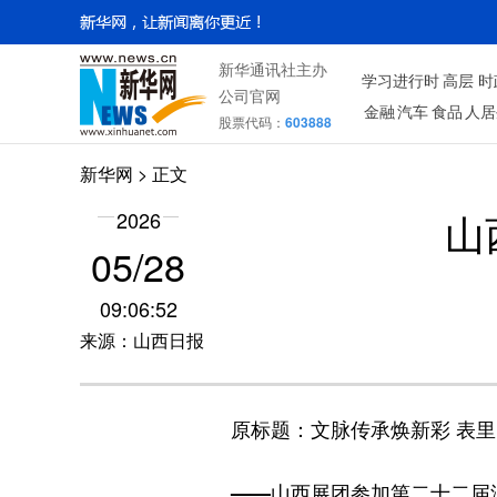
新华通讯社主办
学习进行时
高层
时
公司官网
金融
汽车
食品
人居
股票代码：
603888
新华网
> 正文
山
2026
05/28
09:06:52
来源：山西日报
原标题：文脉传承焕新彩 表
——山西展团参加第二十二届