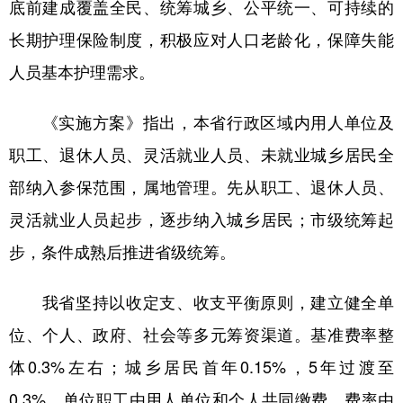
底前建成覆盖全民、统筹城乡、公平统一、可持续的
学术中国
乡村振兴
银龄
溯源中国
长期护理保险制度，积极应对人口老龄化，保障失能
人员基本护理需求。
城市
旅游
能源
会展
彩票
娱乐
时尚
悦读
《实施方案》指出，本省行政区域内用人单位及
公益
一带一路
亚太网
上市公司
职工、退休人员、灵活就业人员、未就业城乡居民全
部纳入参保范围，属地管理。先从职工、退休人员、
文化产业
灵活就业人员起步，逐步纳入城乡居民；市级统筹起
步，条件成熟后推进省级统筹。
地方频道
北京
天津
河北
山西
我省坚持以收定支、收支平衡原则，建立健全单
位、个人、政府、社会等多元筹资渠道。基准费率整
辽宁
吉林
上海
江苏
体0.3%左右；城乡居民首年0.15%，5年过渡至
浙江
安徽
福建
江西
0.3%。单位职工由用人单位和个人共同缴费，费率由