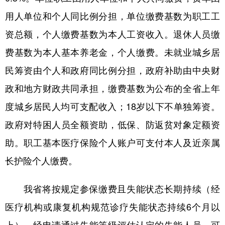
山东
河南
湖北
湖南
用人单位和个人同比例分担，单位缴费基数为职工工
广东
广西
海南
重庆
资总额，个人缴费基数为本人工资收入。退休人员缴
四川
贵州
云南
西藏
费基数为本人基本养老金，个人缴费。未就业城乡居
陕西
甘肃
青海
宁夏
民筹资由个人和政府同比例分担，政府补助由中央财
政和地方财政共同承担，缴费基数为公布的全省上年
新疆
内蒙古
黑龙江
度城乡居民人均可支配收入；18岁以下不单独筹资。
政府对特困人员全额资助，低保、防返贫对象定额资
多语种频道
助。职工基本医疗保险个人账户可支付本人及近亲属
English
Español
Français
عربى
长护险个人缴费。
Русский язык
日本語
한국어
我省将按规定参保缴费且失能状态长期持续（经
Deutsch
Português
医疗机构或康复机构规范诊疗失能状态持续6个月以
上），经申请通过失能等级评估认定的失能人员，可