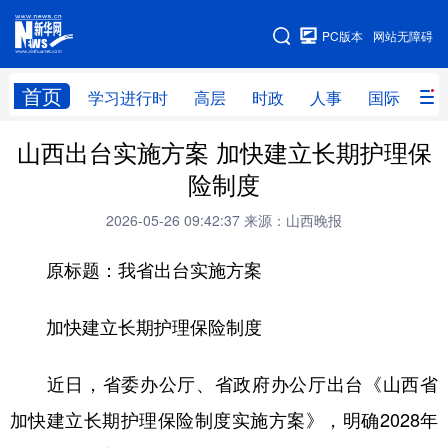
手机版
PC版本
网站无障碍
网站地图
首页
学习进行时
高层
时政
人事
国际
财
山西出台实施方案 加快建立长期护理保
学习进行时
高层
时政
人事
险制度
国际
财经
网评
港澳
2026-05-26 09:42:37
来源：山西晚报
台湾
思客智库
全球连线
教育
原标题：我省出台实施方案
科技
科创
量子
体育
文化
书画
健康
军事
加快建立长期护理保险制度
访谈
视频
图片
政务
近日，省委办公厅、省政府办公厅出台《山西省
法律
中央文件
金融
汽车
加快建立长期护理保险制度实施方案》，明确2028年
食品
人居
信息化
数字经济