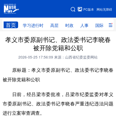
手机版
PC版本
网站无障碍
网站地图
首页
学习进行时
高层
时政
人事
国际
财
孝义市委原副书记、政法委书记李晓春
学习进行时
高层
时政
人事
被开除党籍和公职
国际
财经
网评
港澳
2026-05-25 17:56:09
来源：山西省纪委监委网站
台湾
思客智库
全球连线
教育
原标题：孝义市委原副书记、政法委书记李晓春
科技
科创
量子
体育
被开除党籍和公职
文化
书画
健康
军事
日前，经吕梁市委批准，吕梁市纪委监委对孝义
访谈
视频
图片
政务
市委原副书记、政法委书记李晓春严重违纪违法问题
法律
中央文件
金融
汽车
进行立案审查调查。
食品
人居
信息化
数字经济