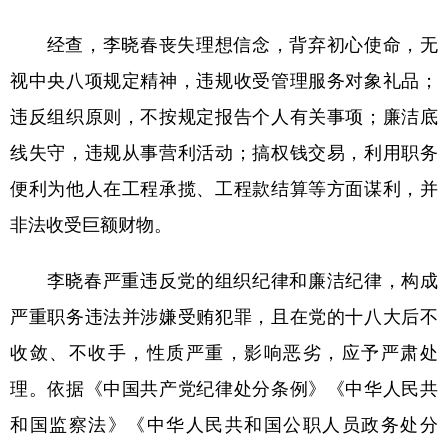
学术中国
乡村振兴
银龄
溯源中国
经查，李晓春丧失理想信念，背弃初心使命，无
视中央八项规定精神，违规收受管理服务对象礼品；
城市
旅游
能源
会展
违反组织原则，不按规定报告个人有关事项；廉洁底
彩票
娱乐
时尚
悦读
线失守，违规从事营利活动；搞权钱交易，利用职务
公益
一带一路
亚太网
上市公司
便利为他人在工程承揽、工程款结算等方面谋利，并
文化产业
非法收受巨额财物。
李晓春严重违反党的组织纪律和廉洁纪律，构成
地方频道
严重职务违法并涉嫌受贿犯罪，且在党的十八大后不
北京
天津
河北
山西
收敛、不收手，性质严重，影响恶劣，应予严肃处
辽宁
吉林
上海
江苏
理。依据《中国共产党纪律处分条例》《中华人民共
浙江
安徽
福建
江西
和国监察法》《中华人民共和国公职人员政务处分