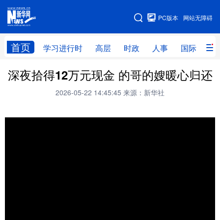
手机版
PC版本
网站无障碍
网站地图
首页
学习进行时
高层
时政
人事
国际
财
深夜拾得12万元现金 的哥的嫂暖心归还
学习进行时
高层
时政
人事
2026-05-22 14:45:45
来源：新华社
国际
财经
网评
港澳
台湾
思客智库
全球连线
教育
科技
科创
量子
体育
文化
书画
健康
军事
访谈
视频
图片
政务
法律
中央文件
金融
汽车
食品
人居
信息化
数字经济