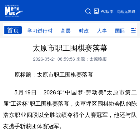
手机版
PC版本
网站无障碍
网站地图
首页
学习进行时
高层
时政
人事
国际
财
太原市职工围棋赛落幕
学习进行时
高层
时政
人事
2026-05-21 08:59:56
来源：太原晚报
国际
财经
网评
港澳
原标题：太原市职工围棋赛落幕
台湾
思客智库
全球连线
教育
科技
科创
量子
体育
5月19日，2026年“中国梦·劳动美”太原市第二
文化
书画
健康
军事
届“工运杯”职工围棋赛落幕，尖草坪区围棋协会队的陈
访谈
视频
图片
政务
浩东职业四段以全胜战绩夺得个人赛冠军，他还与队
友携手斩获团体赛冠军。
法律
中央文件
金融
汽车
食品
人居
信息化
数字经济