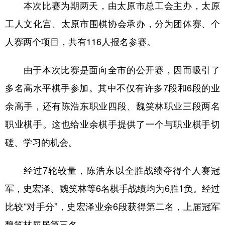
本次比赛为期两天，由太原市总工会主办，太原
学术中国
乡村振兴
银龄
溯源中国
工人文化宫、太原市围棋协会承办，分为团体赛、个
人赛两个项目，共有116人报名参赛。
城市
旅游
能源
会展
彩票
娱乐
时尚
悦读
由于本次比赛是面向全市的公开赛，因而吸引了
公益
一带一路
亚太网
上市公司
多名高水平棋手参加。其中不仅有许多7段和6段的业
余高手，还有陈浩东职业四段、魏笑林职业三段两名
文化产业
职业棋手。这也给业余棋手提供了一个与职业棋手切
磋、学习的机会。
地方频道
北京
天津
河北
山西
经过7轮较量，陈浩东以全胜战绩夺得个人赛冠
辽宁
吉林
上海
江苏
军，史宏泽、魏笑林等6名棋手战绩均为6胜1负。经过
比较“对手分”，史宏泽业余6段获得第二名，上届冠军
浙江
安徽
福建
江西
魏笑林屈居第三名。