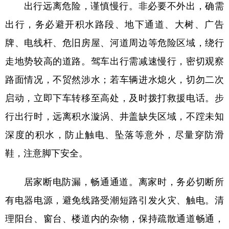
出行远离危险，谨慎慢行。非必要不外出，确需
学术中国
乡村振兴
银龄
溯源中国
出行，务必避开积水路段、地下通道、大树、广告
牌、电线杆、危旧房屋、河道周边等危险区域，绕行
城市
旅游
能源
会展
走地势较高的道路。驾车出行需减速慢行，密切观察
彩票
娱乐
时尚
悦读
路面情况，不贸然涉水；若车辆进水熄火，切勿二次
公益
一带一路
亚太网
上市公司
启动，立即下车转移至高处，及时拨打救援电话。步
文化产业
行出行时，远离积水漩涡、井盖缺失区域，不蹚未知
深度的积水，防止触电、坠落等意外，尽量穿防滑
地方频道
鞋，注意脚下安全。
北京
天津
河北
山西
居家断电防漏，畅通通道。离家时，务必切断所
辽宁
吉林
上海
江苏
有电器电源，避免线路受潮短路引发火灾、触电。清
浙江
安徽
福建
江西
理阳台、窗台、楼道内的杂物，保持疏散通道畅通，