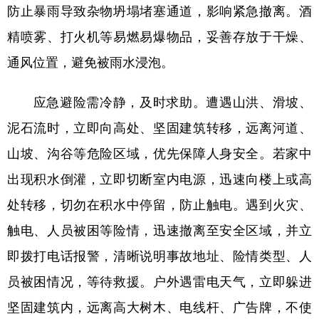
山东
河南
湖北
湖南
防止暴雨导致杂物坍塌堵塞通道，影响紧急撤离。酒
精喷雾、打火机等易燃易爆物品，妥善存放于干燥、
广东
广西
海南
重庆
通风位置，避免被雨水浸泡。
四川
贵州
云南
西藏
陕西
甘肃
青海
宁夏
应急避险需冷静，及时求助。遭遇山洪、滑坡、
新疆
内蒙古
黑龙江
泥石流时，立即向高处、坚固建筑转移，远离河道、
山坡、沟谷等危险区域，优先保障人身安全。若家中
出现积水倒灌，立即切断室内电源，迅速向楼上或高
多语种频道
处转移，切勿在积水中停留，防止触电。遇到火灾、
English
Español
Français
عربى
触电、人员被困等险情，迅速撤离至安全区域，并立
Русский язык
日本語
한국어
即拨打电话报警，清晰说明事故地址、险情类型、人
Deutsch
Português
员被困情况，等待救援。户外遇雷电天气，立即躲进
坚固建筑内，远离高大树木、电线杆、广告牌，不使