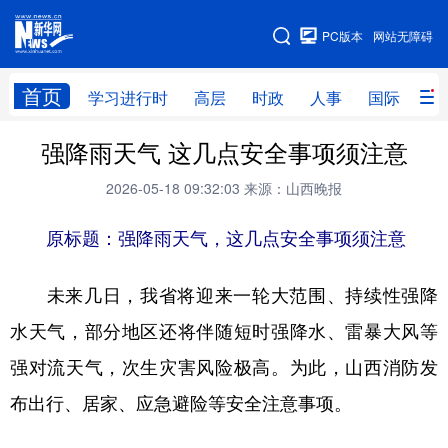
手机版
PC版本
网站无障碍
网站地图
首页
学习进行时
高层
时政
人事
国际
财
强降雨天气 这几点安全事项须注意
学习进行时
高层
时政
人事
2026-05-18 09:32:03
来源：山西晚报
国际
财经
网评
港澳
原标题：强降雨天气，这几点安全事项须注意
台湾
思客智库
全球连线
教育
科技
科创
量子
体育
未来几日，我省将迎来一轮大范围、持续性强降
文化
书画
健康
军事
水天气，部分地区还将伴随短时强降水、雷暴大风等
访谈
视频
图片
政务
强对流天气，次生灾害风险极高。为此，山西消防发
布出行、居家、应急避险等安全注意事项。
法律
中央文件
金融
汽车
食品
人居
信息化
数字经济