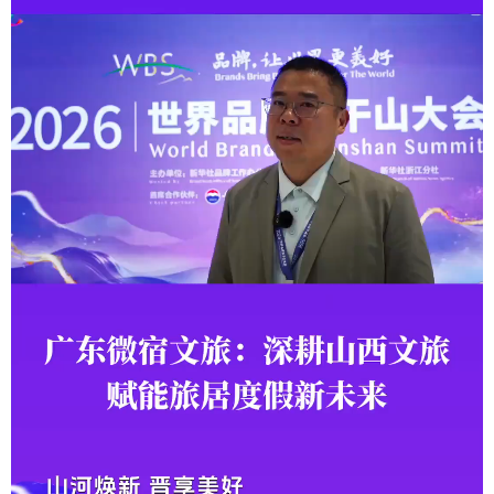
学术中国
乡村振兴
银龄
溯源中国
城市
旅游
能源
会展
彩票
娱乐
时尚
悦读
公益
一带一路
亚太网
上市公司
文化产业
地方频道
北京
天津
河北
山西
辽宁
吉林
上海
江苏
浙江
安徽
福建
江西