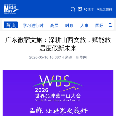
手机版
PC版本
网站无障碍
网站地图
首页
学习进行时
高层
时政
人事
国际
财
广东微宿文旅：深耕山西文旅，赋能旅
学习进行时
高层
时政
人事
居度假新未来
国际
财经
网评
港澳
2026-05-16 16:06:14
来源：新华网
台湾
思客智库
全球连线
教育
科技
科创
量子
体育
文化
书画
健康
军事
访谈
视频
图片
政务
法律
中央文件
金融
汽车
食品
人居
信息化
数字经济