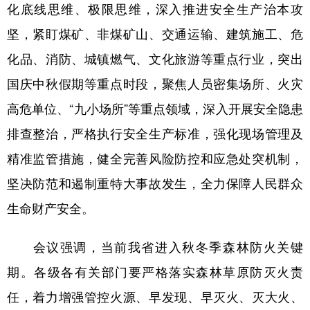
山东
河南
湖北
湖南
化底线思维、极限思维，深入推进安全生产治本攻
坚，紧盯煤矿、非煤矿山、交通运输、建筑施工、危
广东
广西
海南
重庆
化品、消防、城镇燃气、文化旅游等重点行业，突出
四川
贵州
云南
西藏
国庆中秋假期等重点时段，聚焦人员密集场所、火灾
陕西
甘肃
青海
宁夏
高危单位、“九小场所”等重点领域，深入开展安全隐患
新疆
内蒙古
黑龙江
排查整治，严格执行安全生产标准，强化现场管理及
精准监管措施，健全完善风险防控和应急处突机制，
多语种频道
坚决防范和遏制重特大事故发生，全力保障人民群众
English
Español
Français
عربى
生命财产安全。
Русский язык
日本語
한국어
会议强调，当前我省进入秋冬季森林防火关键
Deutsch
Português
期。各级各有关部门要严格落实森林草原防灭火责
任，着力增强管控火源、早发现、早灭火、灭大火、