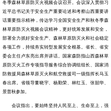
冬季森林草原防灭火视频会议召开。会议深入贯彻习
学术中国
乡村振兴
银龄
溯源中国
近平总书记关于安全生产重要论述和考察山西重要讲
话重要指示精神，传达学习全国安全生产和秋冬季森
城市
旅游
能源
会展
林草原防灭火视频会议精神，更好统筹发展和安全，
彩票
娱乐
时尚
悦读
部署全力抓好安全生产、森林草原防灭火和社会稳定
公益
一带一路
亚太网
上市公司
各项工作，持续夯实转型发展安全根基。省长、省安
文化产业
委会主任卢东亮出席并讲话。国家森防指山西森林草
原防灭火工作专项指导服务综合协调组组长、国家消
地方频道
防救援局森林草原灭火和航空救援司一级指挥长马玉
北京
天津
河北
山西
春出席。省领导董晓宇、杨勤荣、林红玉、张韶华、
景普秋参加。
辽宁
吉林
上海
江苏
浙江
安徽
福建
江西
会议指出，要始终坚持人民至上、生命至上，强