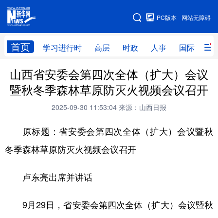
手机版
PC版本
网站无障碍
网站地图
首页
学习进行时
高层
时政
人事
国际
财
山西省安委会第四次全体（扩大）会议
学习进行时
高层
时政
人事
暨秋冬季森林草原防灭火视频会议召开
国际
财经
网评
港澳
2025-09-30 11:53:04
来源：山西日报
台湾
思客智库
全球连线
教育
原标题：省安委会第四次全体（扩大）会议暨秋
科技
科创
量子
体育
冬季森林草原防灭火视频会议召开
文化
书画
健康
军事
卢东亮出席并讲话
访谈
视频
图片
政务
法律
中央文件
金融
汽车
9月29日，省安委会第四次全体（扩大）会议暨秋
食品
人居
信息化
数字经济