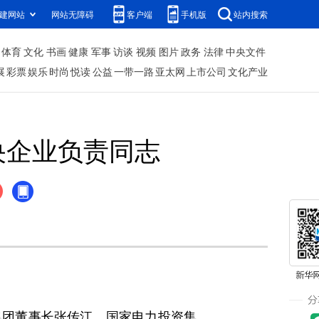
建网站
网站无障碍
客户端
手机版
站内搜索
体育
文化
书画
健康
军事
访谈
视频
图片
政务
法律
中央文件
展
彩票
娱乐
时尚
悦读
公益
一带一路
亚太网
上市公司
文化产业
央企业负责同志
集团董事长张传江、国家电力投资集