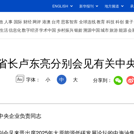
ENGLISH
新华报刊
地方频道
承
政
人事
国际
财经
网评
港澳
台湾
思客智库
全球连线
教育
科技
科创
量子
生活
信息化
数字经济
学术中国
乡村振兴
银龄
溯源中国
城市
旅游
能源
会
省长卢东亮分别会见有关中
字体：
小
中
大
分享到：
央企业负责同志
别会见来晋出席2025年太原能源低碳发展论坛的中海油