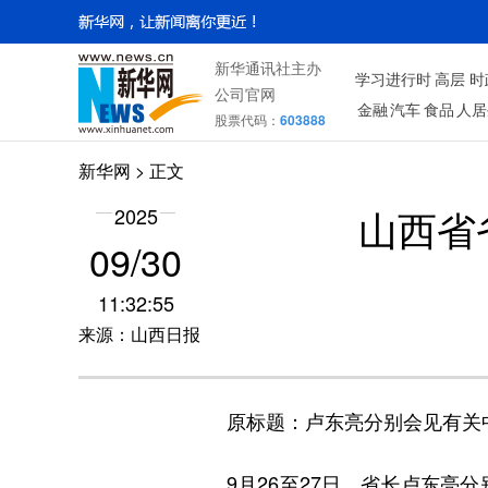
新华通讯社主办
学习进行时
高层
时
公司官网
金融
汽车
食品
人居
股票代码：
603888
新华网
> 正文
山西省
2025
09/30
11:32:55
来源：山西日报
原标题：卢东亮分别会见有关中
9月26至27日，省长卢东亮分