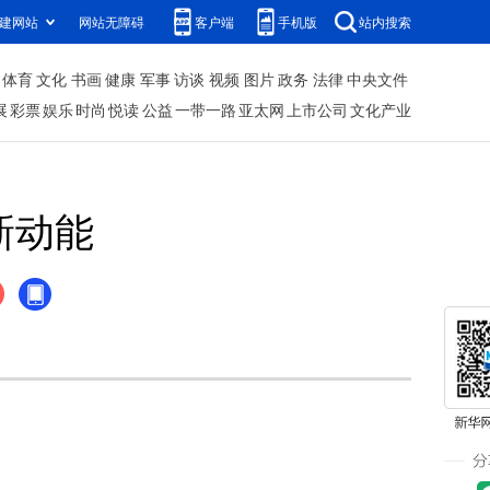
建网站
网站无障碍
客户端
手机版
站内搜索
体育
文化
书画
健康
军事
访谈
视频
图片
政务
法律
中央文件
展
彩票
娱乐
时尚
悦读
公益
一带一路
亚太网
上市公司
文化产业
新动能