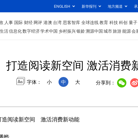
ENGLISH
新华报刊
地方频道
承
政
人事
国际
财经
网评
港澳
台湾
思客智库
全球连线
教育
科技
科创
量子
生活
信息化
数字经济
学术中国
乡村振兴
银龄
溯源中国
城市
旅游
能源
会
打造阅读新空间 激活消费
字体：
小
中
大
分享到：
打造阅读新空间 激活消费新动能
潘晔