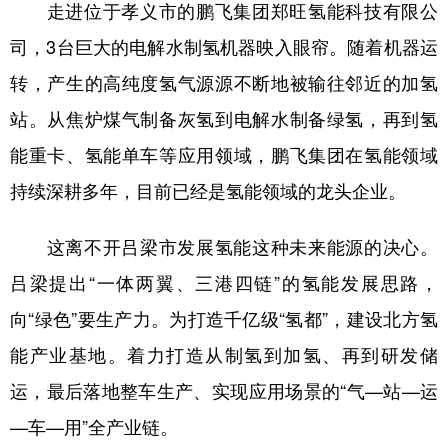
走进位于孝义市的鹏飞集团郑旺氢能科技有限公
司，3台巨大的电解水制氢机器映入眼帘。随着机器运
转，产生的高纯度氢气源源不断地被输往邻近的加氢
站。从焦炉煤气制备灰氢到电解水制备绿氢，再到氢
能重卡、氢能单车等应用领域，鹏飞集团在氢能领域
持续深耕多年，目前已经是氢能领域的龙头企业。
这离不开吕梁市发展氢能这种未来能源的决心。
吕梁提出“一体两翼、三港四链”的氢能发展思路，
向“绿色”要生产力。为打造千亿级“氢都”，建设北方氢
能产业基地。着力打造从制氢到加氢、再到研发储
运，最后落地整车生产、实现应用场景的“气—站—运
—车—用”全产业链。