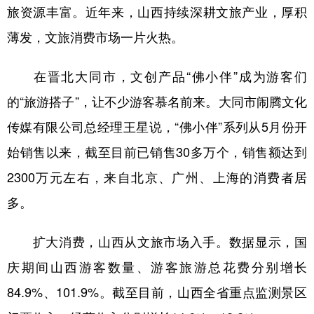
山东
河南
湖北
湖南
旅资源丰富。近年来，山西持续深耕文旅产业，厚积
广东
广西
海南
重庆
薄发，文旅消费市场一片火热。
四川
贵州
云南
西藏
在晋北大同市，文创产品“佛小伴”成为游客们
陕西
甘肃
青海
宁夏
的“旅游搭子”，让不少游客慕名前来。大同市闹腾文化
新疆
内蒙古
黑龙江
传媒有限公司总经理王星说，“佛小伴”系列从5月份开
始销售以来，截至目前已销售30多万个，销售额达到
多语种频道
2300万元左右，来自北京、广州、上海的消费者居
多。
English
Español
Français
عربى
Русский язык
日本語
한국어
扩大消费，山西从文旅市场入手。数据显示，国
庆期间山西游客数量、游客旅游总花费分别增长
Deutsch
Português
84.9%、101.9%。截至目前，山西全省重点监测景区