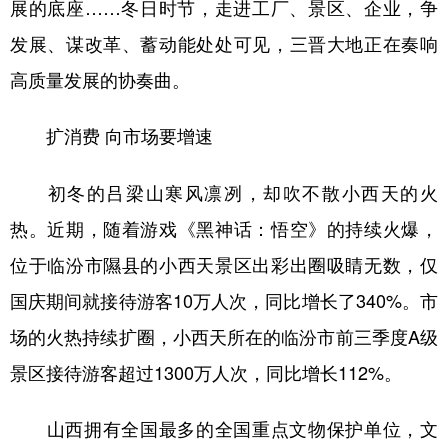
展的底座……冬日时节，走进工厂、景区、企业，争
学术中国
乡村振兴
银龄
溯源中国
发展、谋改革、蓄动能处处可见，三晋大地正在奏响
高质量发展的协奏曲。
城市
旅游
能源
会展
彩票
娱乐
时尚
悦读
扩消费 向市场要增速
公益
一带一路
亚太网
上市公司
初冬的吕梁山寒风凛冽，却吹不散小西天的火
文化产业
热。近期，随着游戏《黑神话：悟空》的持续火爆，
位于临汾市隰县的小西天景区出彩出圈吸睛无数，仅
地方频道
国庆期间就接待游客10万人次，同比增长了340%。市
北京
天津
河北
山西
场的火热持续扩圈，小西天所在的临汾市前三季度A级
景区接待游客超过1300万人次，同比增长112%。
辽宁
吉林
上海
江苏
浙江
安徽
福建
江西
山西拥有全国最多的全国重点文物保护单位，文