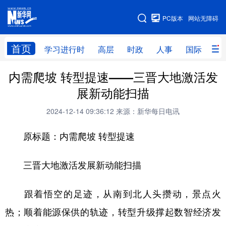
手机版
PC版本
网站无障碍
网站地图
首页
学习进行时
高层
时政
人事
国际
财
内需爬坡 转型提速——三晋大地激活发
学习进行时
高层
时政
人事
展新动能扫描
国际
财经
网评
港澳
2024-12-14 09:36:12
来源：新华每日电讯
台湾
思客智库
全球连线
教育
原标题：内需爬坡 转型提速
科技
科创
量子
体育
文化
书画
健康
军事
三晋大地激活发展新动能扫描
访谈
视频
图片
政务
跟着悟空的足迹，从南到北人头攒动，景点火
法律
中央文件
金融
汽车
热；顺着能源保供的轨迹，转型升级撑起数智经济发
食品
人居
信息化
数字经济