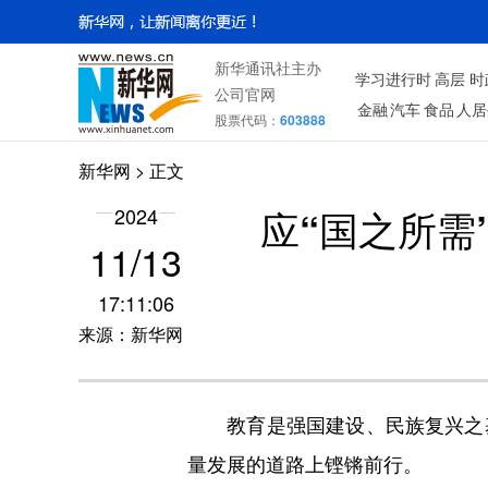
新华通讯社主办
学习进行时
高层
时
公司官网
金融
汽车
食品
人居
股票代码：
603888
新华网
> 正文
应“国之所需
2024
11/13
17:11:06
来源：新华网
教育是强国建设、民族复兴之基
量发展的道路上铿锵前行。