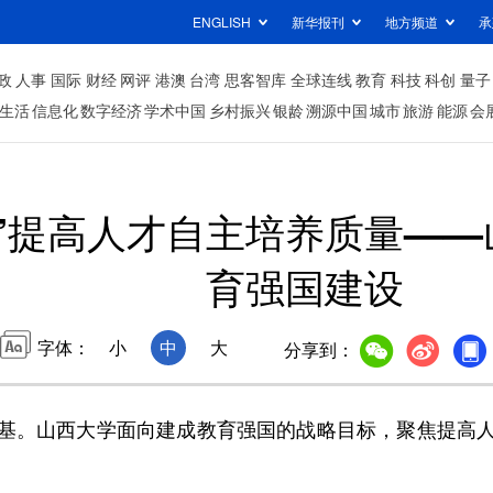
ENGLISH
新华报刊
地方频道
承
政
人事
国际
财经
网评
港澳
台湾
思客智库
全球连线
教育
科技
科创
量子
生活
信息化
数字经济
学术中国
乡村振兴
银龄
溯源中国
城市
旅游
能源
会
”提高人才自主培养质量—
育强国建设
字体：
小
中
大
分享到：
。山西大学面向建成教育强国的战略目标，聚焦提高人