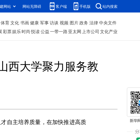
建网站
网站无障碍
客户端
手机版
站内搜索
体育
文化
书画
健康
军事
访谈
视频
图片
政务
法律
中央文件
展
彩票
娱乐
时尚
悦读
公益
一带一路
亚太网
上市公司
文化产业
—山西大学聚力服务教
才自主培养质量，在加快推进高质