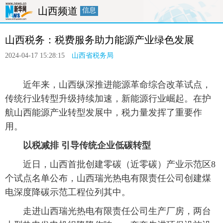
山西频道
信息
首页
要闻
政务
廉政
人事
山西税务：税费服务助力能源产业绿色发展
产经
医卫
教育
旅游
融媒体
2024-04-17 15:28:15
山西省税务局
 近年来，山西纵深推进能源革命综合改革试点，
传统行业转型升级持续加速，新能源行业崛起。在护
航山西能源产业转型发展中，税力量发挥了重要作
用。
 以税减排 引导传统企业低碳转型
 近日，山西首批创建零碳（近零碳）产业示范区8
个试点名单公布，山西瑞光热电有限责任公司创建煤
电深度降碳示范工程位列其中。
 走进山西瑞光热电有限责任公司生产厂房，两台