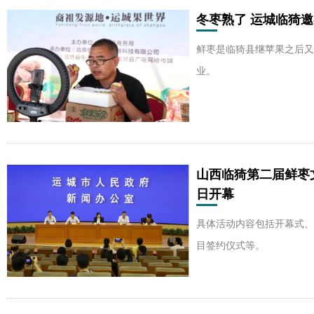
冬枣熟了 运城临猗邀
鲜枣是临猗县继苹果之后又
业。
山西临猗第二届鲜枣文
日开幕
具体活动内容包括开幕式、
目签约仪式等。