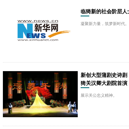
临猗新的社会阶层人
凝聚新力量，筑梦新时代。
新创大型蒲剧史诗剧
猗关汉卿大剧院首演
展示关公忠义精神。