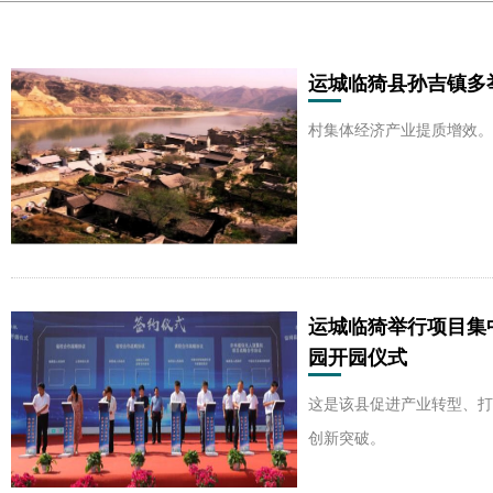
运城临猗县孙吉镇多
村集体经济产业提质增效。
运城临猗举行项目集
园开园仪式
这是该县促进产业转型、打
创新突破。