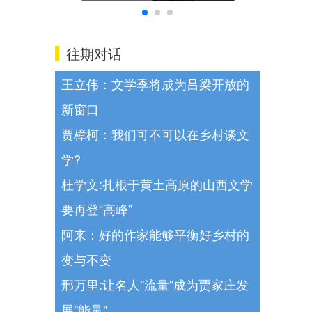
往期对话
王立伟：文学季将成为吕梁开放的
新窗口
贾樟柯：我们可不可以在乡村谈文
学?
杜学文:扎根于黄土高原的山西文学
要再登“高峰”
阿来：好的作家能够平衡好乡村的
变与不变
邢万里:让名人"流量"成为贾家庄发
展"能量"