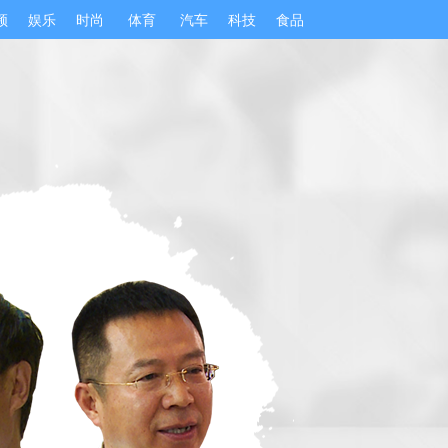
频
娱乐
时尚
体育
汽车
科技
食品