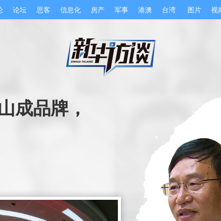
论
论坛
思客
信息化
房产
军事
港澳
台湾
图片
视
大山成品牌，